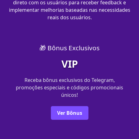
direto com os usuários para receber feedback e
implementar melhorias baseadas nas necessidades
reais dos usuários.
🎁 Bônus Exclusivos
VIP
Receba bônus exclusivos do Telegram,
promoções especiais e códigos promocionais
únicos!
Ver Bônus