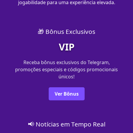
jogabilidade para uma experiência elevada.
🎁 Bônus Exclusivos
VIP
Receba bônus exclusivos do Telegram,
promoções especiais e códigos promocionais
únicos!
Ver Bônus
📢 Notícias em Tempo Real