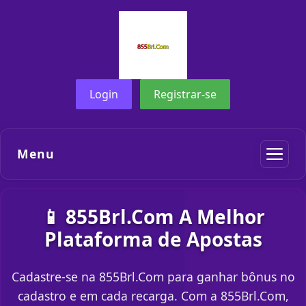
Login
Registrar-se
Menu
📱 855Brl.Com A Melhor
Plataforma de Apostas
Cadastre-se na 855Brl.Com para ganhar bônus no
cadastro e em cada recarga. Com a 855Brl.Com,