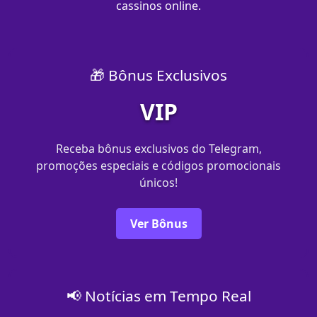
cassinos online.
🎁 Bônus Exclusivos
VIP
Receba bônus exclusivos do Telegram,
promoções especiais e códigos promocionais
únicos!
Ver Bônus
📢 Notícias em Tempo Real