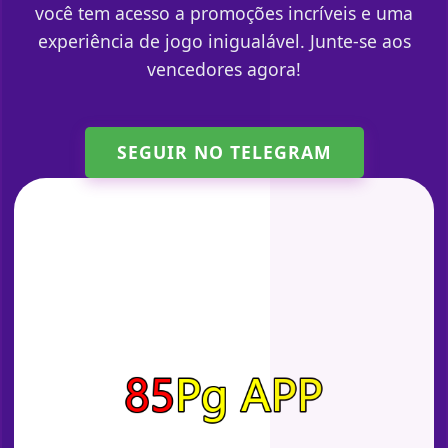
você tem acesso a promoções incríveis e uma
experiência de jogo inigualável. Junte-se aos
vencedores agora!
SEGUIR NO TELEGRAM