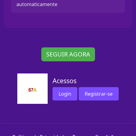
automaticamente
SEGUIR AGORA
Acessos
Login
Registrar-se