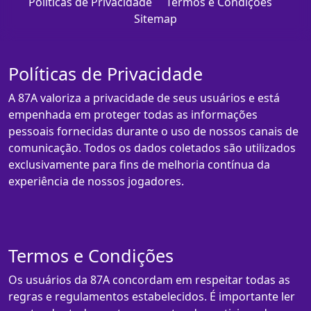
Políticas de Privacidade
Termos e Condições
Sitemap
Políticas de Privacidade
A 87A valoriza a privacidade de seus usuários e está
empenhada em proteger todas as informações
pessoais fornecidas durante o uso de nossos canais de
comunicação. Todos os dados coletados são utilizados
exclusivamente para fins de melhoria contínua da
experiência de nossos jogadores.
Termos e Condições
Os usuários da 87A concordam em respeitar todas as
regras e regulamentos estabelecidos. É importante ler