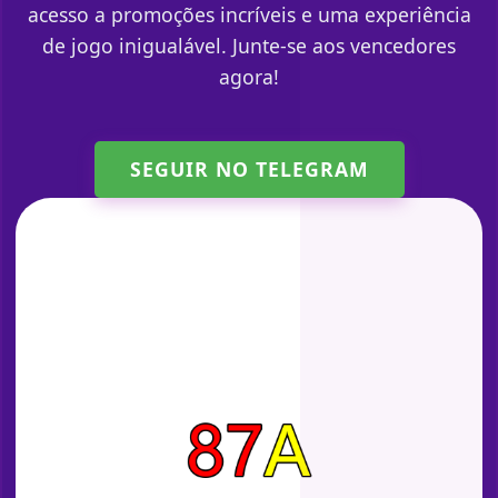
acesso a promoções incríveis e uma experiência
de jogo inigualável. Junte-se aos vencedores
agora!
SEGUIR NO TELEGRAM