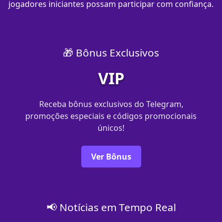
jogadores iniciantes possam participar com confiança.
🎁 Bônus Exclusivos
VIP
Receba bônus exclusivos do Telegram,
promoções especiais e códigos promocionais
únicos!
Ver Bônus
📢 Notícias em Tempo Real