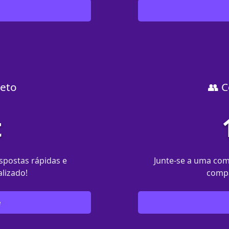
reto
👥 
t
espostas rápidas e
Junte-se a uma com
lizado!
compa
e