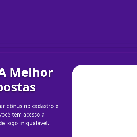
A Melhor
postas
ar bônus no cadastro e
você tem acesso a
e jogo inigualável.