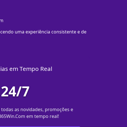
am
ecendo uma experiência consistente e de
cias em Tempo Real
24/7
e todas as novidades, promoções e
865Win.Com em tempo real!