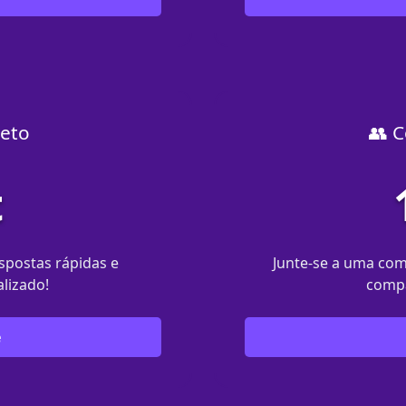
reto
👥 
t
espostas rápidas e
Junte-se a uma com
lizado!
compa
e