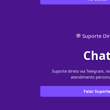
💬 Suporte Di
Cha
Suporte direto via Telegram, r
atendimento persona
Falar Suport