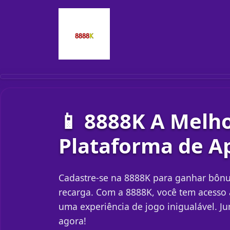
📱 8888K A Melh
Plataforma de A
Cadastre-se na 8888K para ganhar bônu
recarga. Com a 8888K, você tem acesso 
uma experiência de jogo inigualável. J
agora!