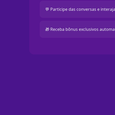
💬 Participe das conversas e interaj
🎁 Receba bônus exclusivos autom