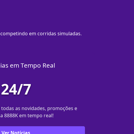
os competindo em corridas simuladas.
cias em Tempo Real
24/7
e todas as novidades, promoções e
da 8888K em tempo real!
Ver Notícias