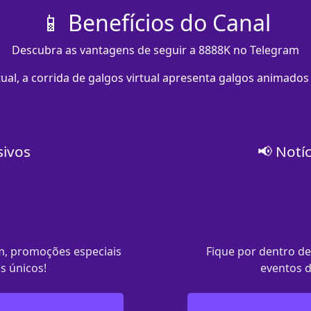
📱 Benefícios do Canal
Descubra as vantagens de seguir a 8888K no Telegram
tual, a corrida de galgos virtual apresenta galgos animad
sivos
📢 Notí
m, promoções especiais
Fique por dentro d
s únicos!
eventos 