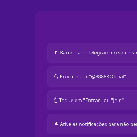
📱 Baixe o app Telegram no seu disp
🔍 Procure por "@8888KOficial"
👆 Toque em "Entrar" ou "Join"
🔔 Ative as notificações para não p