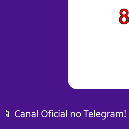
📱 Canal Oficial no Telegram!