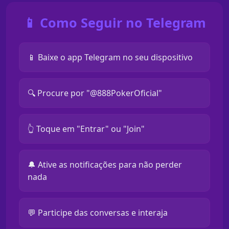
📱 Como Seguir no Telegram
📱 Baixe o app Telegram no seu dispositivo
🔍 Procure por "@888PokerOficial"
👆 Toque em "Entrar" ou "Join"
🔔 Ative as notificações para não perder
nada
💬 Participe das conversas e interaja