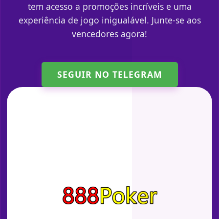
tem acesso a promoções incríveis e uma
experiência de jogo inigualável. Junte-se aos
vencedores agora!
SEGUIR NO TELEGRAM