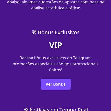
Abaixo, algumas sugestões de apostas com base na
análise estatística e tática:
🎁 Bônus Exclusivos
VIP
Receba bônus exclusivos do Telegram,
promoções especiais e códigos promocionais
únicos!
Ver Bônus
📢 Notícias em Tempo Real