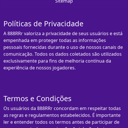
Sitemap
Políticas de Privacidade
A 888RRr valoriza a privacidade de seus usuários e está
empenhada em proteger todas as informações
pessoais fornecidas durante o uso de nossos canais de
comunicação. Todos os dados coletados são utilizados
exclusivamente para fins de melhoria contínua da
experiência de nossos jogadores.
Termos e Condições
Os usuários da 888RRr concordam em respeitar todas
as regras e regulamentos estabelecidos. É importante
ler e entender todos os termos antes de participar de