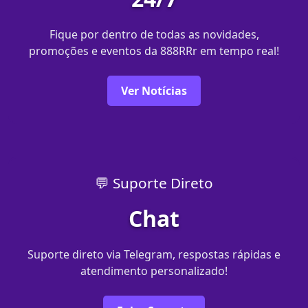
Fique por dentro de todas as novidades,
promoções e eventos da 888RRr em tempo real!
Ver Notícias
💬 Suporte Direto
Chat
Suporte direto via Telegram, respostas rápidas e
atendimento personalizado!