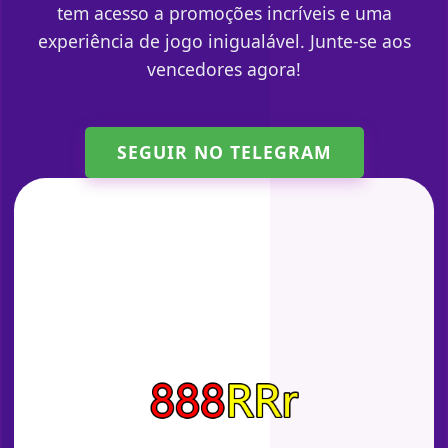
tem acesso a promoções incríveis e uma
experiência de jogo inigualável. Junte-se aos
vencedores agora!
SEGUIR NO TELEGRAM