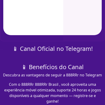
📱 Canal Oficial no Telegram!
📱 Benefícios do Canal
Descubra as vantagens de seguir a 888RRr no Telegram
Com o 888RRr 888RRr Brasil , você aproveita uma
experiência móvel otimizada, suporte 24 horas e jogos
disponíveis a qualquer momento — registre-se e
ganhe!