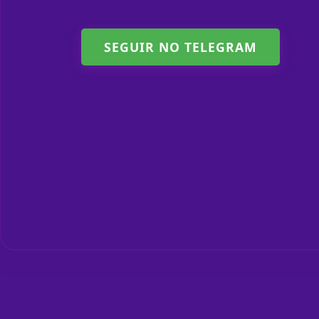
SEGUIR NO TELEGRAM