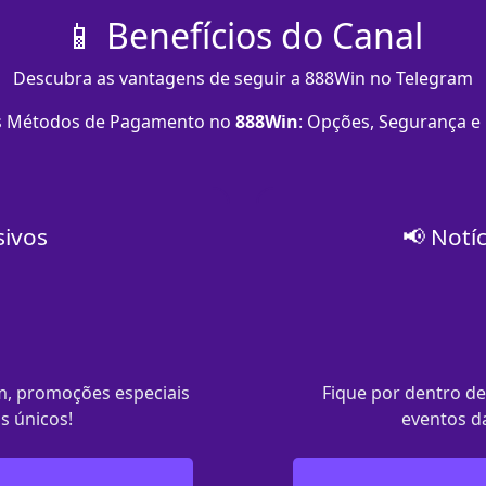
📱 Benefícios do Canal
Descubra as vantagens de seguir a 888Win no Telegram
s Métodos de Pagamento no
888Win
: Opções, Segurança e 
sivos
📢 Notí
m, promoções especiais
Fique por dentro d
s únicos!
eventos d