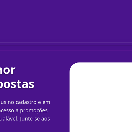
hor
postas
us no cadastro e em
acesso a promoções
ualável. Junte-se aos