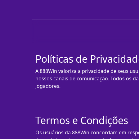
Políticas de Privacida
A 888Win valoriza a privacidade de seus us
nossos canais de comunicação. Todos os dad
jogadores.
Termos e Condições
Os usuários da 888Win concordam em respeit