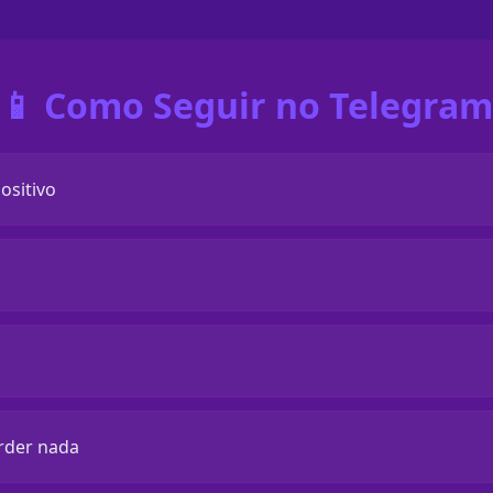
📱 Como Seguir no Telegram
ositivo
erder nada