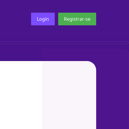
Login
Registrar-se