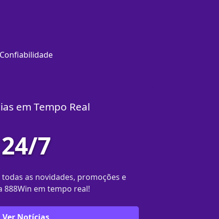
Confiabilidade
cias em Tempo Real
24/7
e todas as novidades, promoções e
a 888Win em tempo real!
Ver Notícias