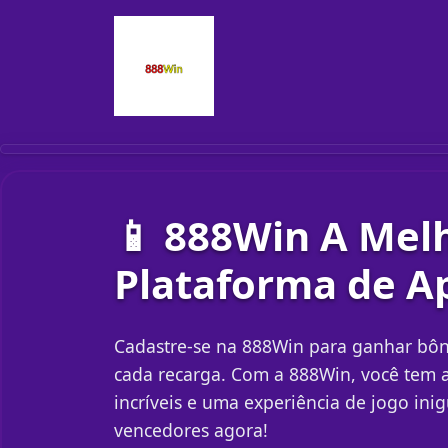
📱 888Win A Mel
Plataforma de A
Cadastre-se na 888Win para ganhar bôn
cada recarga. Com a 888Win, você tem 
incríveis e uma experiência de jogo inig
vencedores agora!