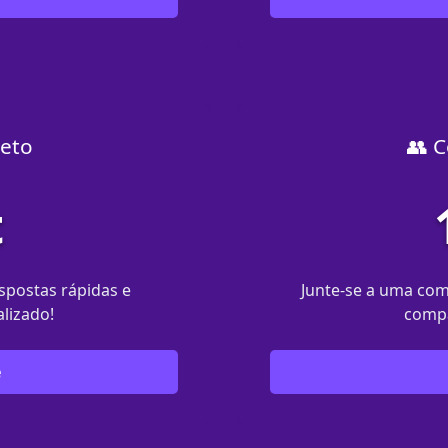
reto
👥 
t
espostas rápidas e
Junte-se a uma com
lizado!
compa
e