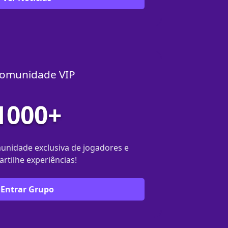
Comunidade VIP
1000+
unidade exclusiva de jogadores e
rtilhe experiências!
Entrar Grupo