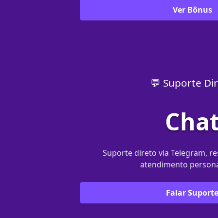
Ver Bônus
💬 Suporte Di
Cha
Suporte direto via Telegram, r
atendimento persona
Falar Suport