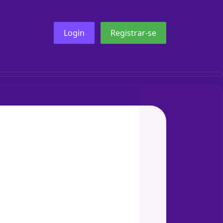
Login
Registrar-se