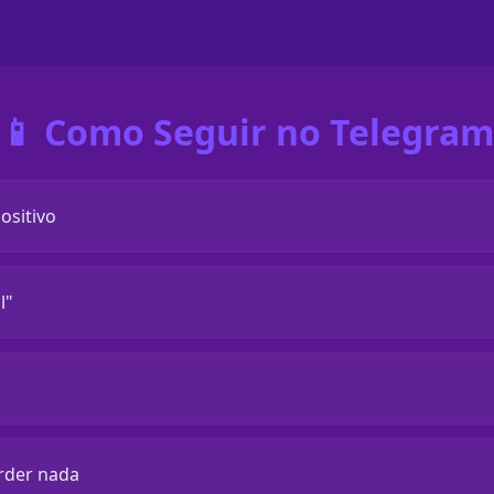
📱 Como Seguir no Telegram
ositivo
l"
erder nada