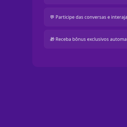
💬 Participe das conversas e interaj
🎁 Receba bônus exclusivos autom