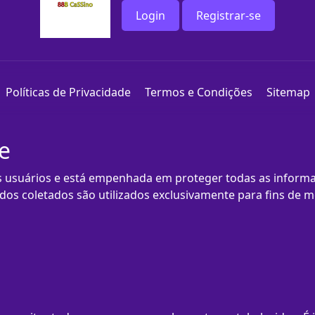
Login
Registrar-se
Políticas de Privacidade
Termos e Condições
Sitemap
de
us usuários e está empenhada em proteger todas as inform
os coletados são utilizados exclusivamente para fins de m