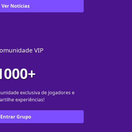
Ver Notícias
Comunidade VIP
1000+
unidade exclusiva de jogadores e
rtilhe experiências!
Entrar Grupo