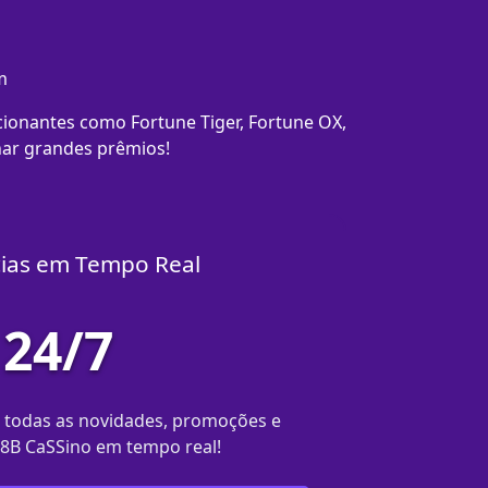
m
ionantes como Fortune Tiger, Fortune OX,
har grandes prêmios!
cias em Tempo Real
24/7
e todas as novidades, promoções e
88B CaSSino em tempo real!