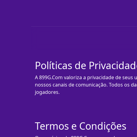
Políticas de Privacida
A 899G.Com valoriza a privacidade de seus
nossos canais de comunicação. Todos os dad
jogadores.
Termos e Condições