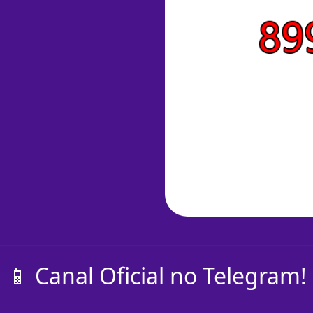
📱 Canal Oficial no Telegram!