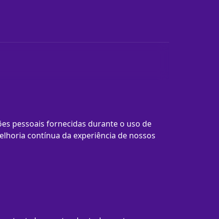
es pessoais fornecidas durante o uso de
elhoria contínua da experiência de nossos