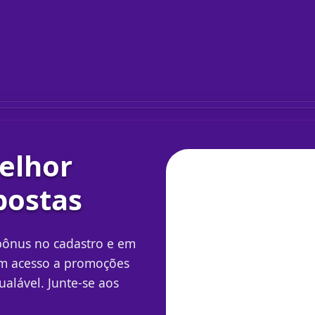
elhor
postas
bônus no cadastro e em
em acesso a promoções
ualável. Junte-se aos