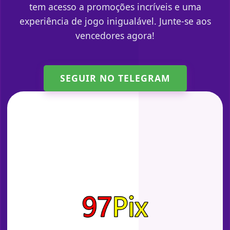
tem acesso a promoções incríveis e uma
experiência de jogo inigualável. Junte-se aos
vencedores agora!
SEGUIR NO TELEGRAM