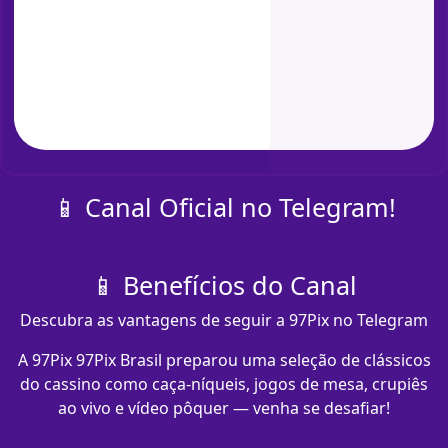
📱 Canal Oficial no Telegram!
📱 Benefícios do Canal
Descubra as vantagens de seguir a 97Pix no Telegram
A 97Pix 97Pix Brasil preparou uma seleção de clássicos
do cassino como caça-níqueis, jogos de mesa, crupiês
ao vivo e vídeo pôquer — venha se desafiar!