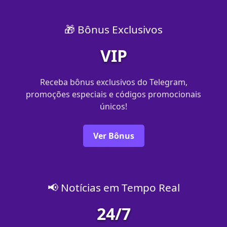
🎁 Bônus Exclusivos
VIP
Receba bônus exclusivos do Telegram,
promoções especiais e códigos promocionais
únicos!
Ver Bônus
📢 Notícias em Tempo Real
24/7