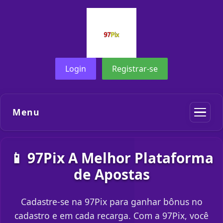
Login
Registrar-se
Menu
📱 97Pix A Melhor Plataforma
de Apostas
Cadastre-se na 97Pix para ganhar bônus no
cadastro e em cada recarga. Com a 97Pix, você