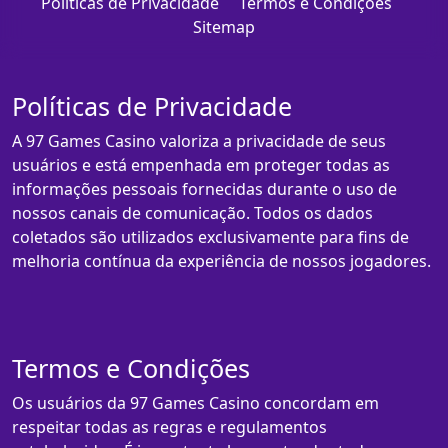
Políticas de Privacidade
Termos e Condições
Sitemap
Políticas de Privacidade
A 97 Games Casino valoriza a privacidade de seus
usuários e está empenhada em proteger todas as
informações pessoais fornecidas durante o uso de
nossos canais de comunicação. Todos os dados
coletados são utilizados exclusivamente para fins de
melhoria contínua da experiência de nossos jogadores.
Termos e Condições
Os usuários da 97 Games Casino concordam em
respeitar todas as regras e regulamentos