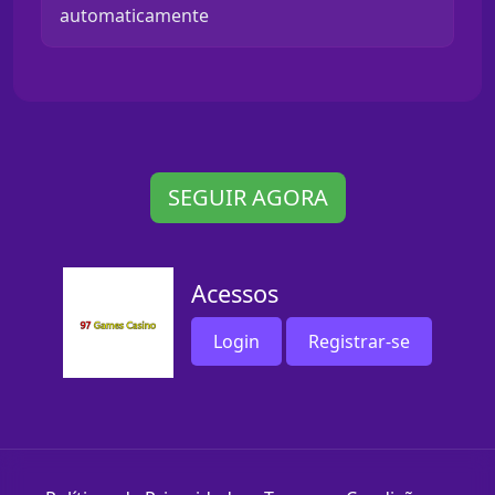
automaticamente
SEGUIR AGORA
Acessos
Login
Registrar-se