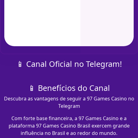
📱 Canal Oficial no Telegram!
📱 Benefícios do Canal
Descubra as vantagens de seguir a 97 Games Casino no
Telegram
Com forte base financeira, a 97 Games Casino e a
plataforma 97 Games Casino Brasil exercem grande
influência no Brasil e ao redor do mundo.