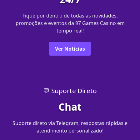
Fique por dentro de todas as novidades,
promoções e eventos da 97 Games Casino em
tempo real!
Ver Notícias
💬 Suporte Direto
Chat
Suporte direto via Telegram, respostas rápidas e
atendimento personalizado!