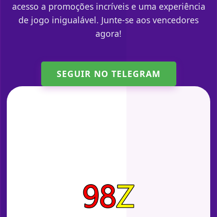
acesso a promoções incríveis e uma experiência
de jogo inigualável. Junte-se aos vencedores
agora!
SEGUIR NO TELEGRAM