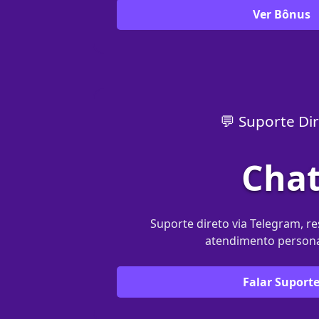
Ver Bônus
💬 Suporte Di
Cha
Suporte direto via Telegram, r
atendimento persona
Falar Suport