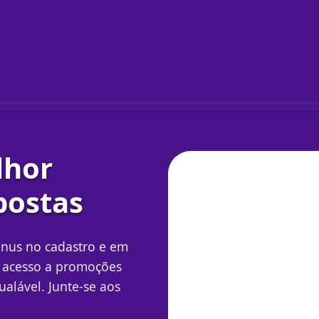
lhor
postas
nus no cadastro e em
 acesso a promoções
ualável. Junte-se aos