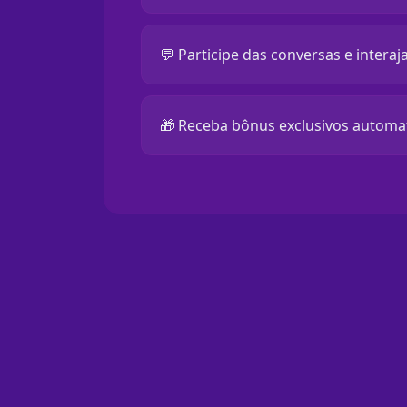
💬 Participe das conversas e interaj
🎁 Receba bônus exclusivos autom