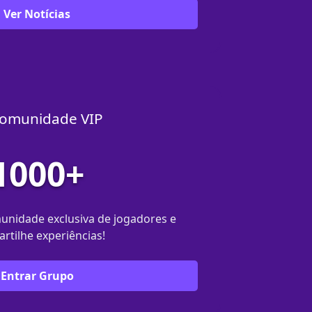
Ver Notícias
Comunidade VIP
1000+
unidade exclusiva de jogadores e
rtilhe experiências!
Entrar Grupo