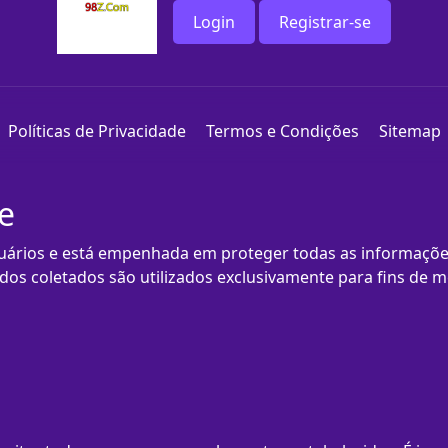
Login
Registrar-se
Políticas de Privacidade
Termos e Condições
Sitemap
de
suários e está empenhada em proteger todas as informaçõe
os coletados são utilizados exclusivamente para fins de m