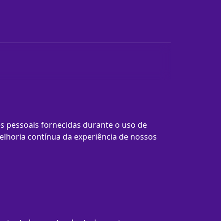
s pessoais fornecidas durante o uso de
elhoria contínua da experiência de nossos